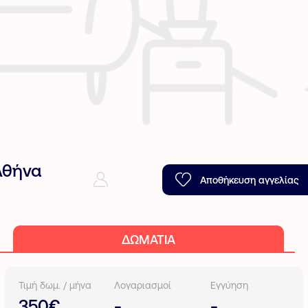
Αθήνα
Αποθήκευση αγγελίας
ΔΩΜΆΤΙΑ
Τιμή δωμ. / μήνα
Λογαριασμοί
Εγγύηση
350€
-
-