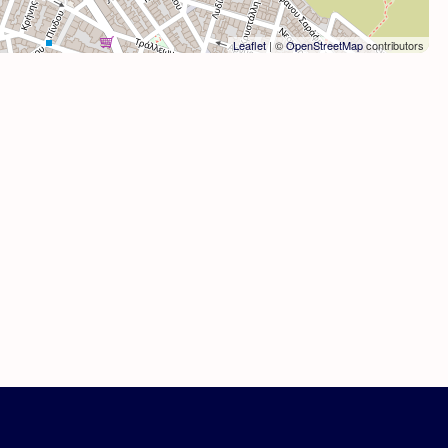
Leaflet
| ©
OpenStreetMap
contributors
 Αγγελίας
Για επαγγελματίες