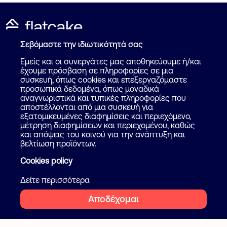
Σεβόμαστε την ιδιωτικότητά σας
Καταχώρηση Αγγελίας
Για επαγγελματίες
Εμείς και οι συνεργάτες μας αποθηκεύουμε ή/και
Πως λειτουργεί
έχουμε πρόσβαση σε πληροφορίες σε μια
Βοήθεια
συσκευή, όπως cookies και επεξεργαζόμαστε
Επικοινωνία
προσωπικά δεδομένα, όπως μοναδικά
Ψάξε επαγγελματία
αναγνωριστικά και τυπικές πληροφορίες που
αποστέλλονται από μια συσκευή για
Blog
εξατομικευμένες διαφημίσεις και περιεχόμενο,
μέτρηση διαφημίσεων και περιεχομένου, καθώς
και απόψεις του κοινού για την ανάπτυξη και
Ακολουθήστε μας
Όροι και προϋποθέσεις
βελτίωση προϊόντων.
Ιδιωτικότητα
Cookies policy
Facebook
Instagram
Cookies
Δείτε περισσότερα
Αποδέχομαι
2026 Flatcake. All rights reserved