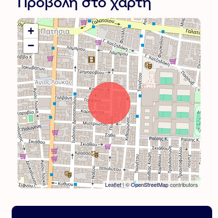
Προβολή στο χάρτη
+
−
Leaflet
| ©
OpenStreetMap
contributors