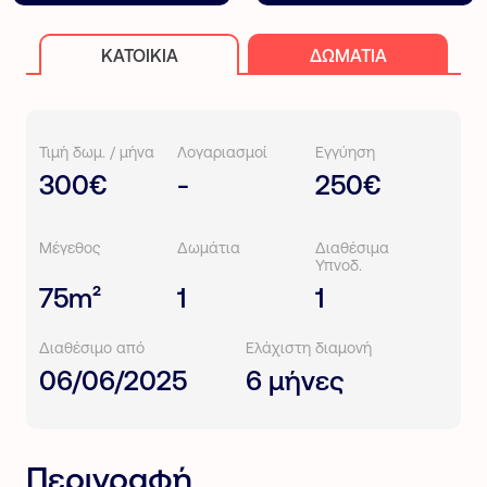
ΚΑΤΟΙΚΊΑ
ΔΩΜΆΤΙΑ
Τιμή δωμ. / μήνα
Λογαριασμοί
Εγγύηση
300€
-
250€
Μέγεθος
Δωμάτια
Διαθέσιμα
Υπνοδ.
75m²
1
1
Διαθέσιμο από
Ελάχιστη διαμονή
06/06/2025
6 μήνες
Περιγραφή