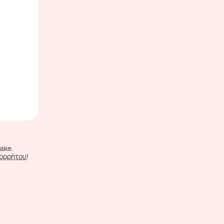
ake.
πορρήτου
!