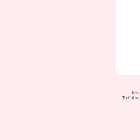
Κάν
To flat