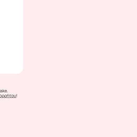
ake.
πορρήτου
!