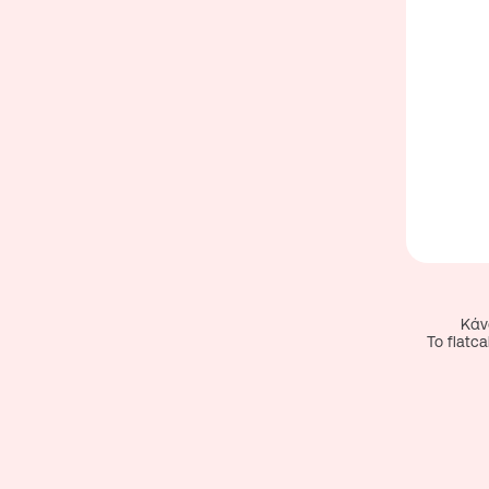
Κάν
To flat