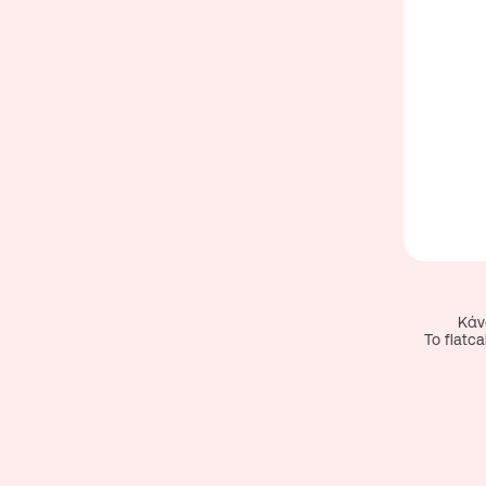
Κάν
To flat