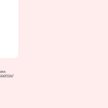
ake.
πορρήτου
!