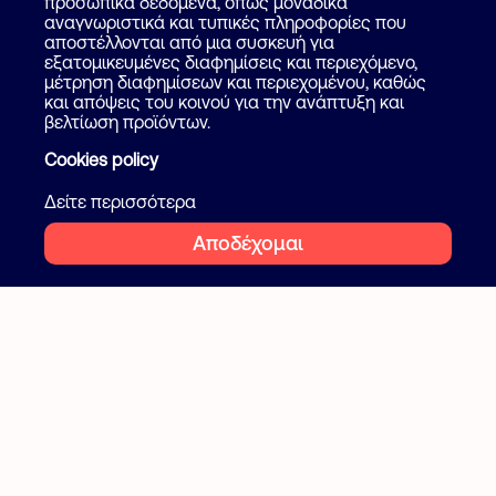
Επικοινωνία
προσωπικά δεδομένα, όπως μοναδικά
Ψάξε επαγγελματία
αναγνωριστικά και τυπικές πληροφορίες που
αποστέλλονται από μια συσκευή για
Blog
εξατομικευμένες διαφημίσεις και περιεχόμενο,
μέτρηση διαφημίσεων και περιεχομένου, καθώς
και απόψεις του κοινού για την ανάπτυξη και
Ακολουθήστε μας
Όροι και προϋποθέσεις
βελτίωση προϊόντων.
Ιδιωτικότητα
Cookies policy
Facebook
Instagram
Cookies
Δείτε περισσότερα
Αποδέχομαι
2026 Flatcake. All rights reserved