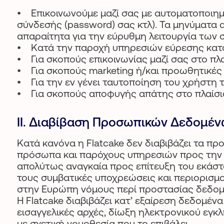
• Επικοινωνούμε μαζί σας με αυτοματοποιημ
σύνδεσής (password) σας κτλ). Τα μηνύματα 
απαραίτητα για την εύρυθμη λειτουργία των
• Kατά την παροχή υπηρεσιών εύρεσης κατοι
• Για σκοπούς επικοινωνίας μαζί σας στο πλ
• Για σκοπούς marketing ή/και προωθητικές 
• Για την εν γένει ταυτοποίηση του χρήστη 
• Για σκοπούς αποφυγής απάτης στο πλαίσι
II. Διαβίβαση Προσωπικών Δεδομέ
Κατά κανόνα η Flatcake δεν διαβιβάζει τα π
πρόσωπα και παρόχους υπηρεσιών προς την F
απολύτως αναγκαία προς επίτευξη του εκάστ
τους συμβατικές υποχρεώσεις και περιορισμο
στην Ευρώπη νόμους περί προστασίας δεδομ
Η Flatcake διαβιβάζει κατ’ εξαίρεση δεδομέν
εισαγγελικές αρχές, δίωξη ηλεκτρονικού εγκ
με σχετική νομοθεσία που το επιβάλει.