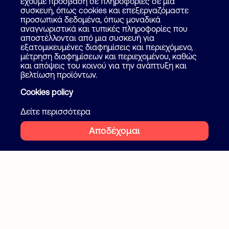
Πως λειτουργεί
έχουμε πρόσβαση σε πληροφορίες σε μια
Βοήθεια
συσκευή, όπως cookies και επεξεργαζόμαστε
Επικοινωνία
προσωπικά δεδομένα, όπως μοναδικά
Ψάξε επαγγελματία
αναγνωριστικά και τυπικές πληροφορίες που
αποστέλλονται από μια συσκευή για
Blog
εξατομικευμένες διαφημίσεις και περιεχόμενο,
μέτρηση διαφημίσεων και περιεχομένου, καθώς
και απόψεις του κοινού για την ανάπτυξη και
Ακολουθήστε μας
Όροι και προϋποθέσεις
βελτίωση προϊόντων.
Ιδιωτικότητα
Cookies policy
Facebook
Instagram
Cookies
Δείτε περισσότερα
Αποδέχομαι
2026 Flatcake. All rights reserved