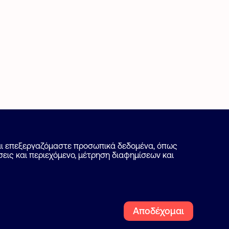
Πως λειτουργεί
και επεξεργαζόμαστε προσωπικά δεδομένα, όπως
εις και περιεχόμενο, μέτρηση διαφημίσεων και
Ψάξε επαγγελματία
Blog
Ακολουθήστε μας
Αποδέχομαι
Facebook
Instagra